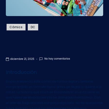
Publicado
Cómics
DC
en
Crisis de identidad – DC
Comics
No hay comentarios
diciembre 21, 2025
Introducción
Empecé leyendo este cómic de forma digital y terminé
comprándolo en formato físico antes de llegar si quiera a la
mitad. La historia que nos trae Brad Meltzer en esta serie es
una ruleta de emociones y la he disfrutado muchísimo. Con
el arte de Rags Morales me pasa algo raro. No es que no me
haya gustado, ya que las expresiones faciales son