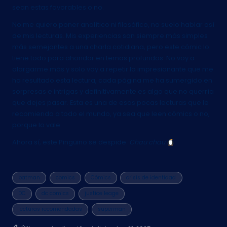
sean estas favorables o no.
No me quiero poner analítico ni filosófico, no suelo hablar así
de mis lecturas. Mis experiencias son siempre más simples
más semejantes a una charla cotidiana, pero este cómic lo
tiene todo para ahondar en temas profundos. No voy a
alargarme más y solo voy a repetir lo impresionante que me
ha resultado esta lectura, cada página me ha sumergido en
sorpresas e intrigas y definitivamente es algo que no querría
que dejes pasar. Esta es una de esas pocas lecturas que le
recomiendo a todo el mundo, ya sea que leen cómics o no,
porque lo vale.
Ahora sí, este Pingüino se despide.
Chau chau
.
Etiquetas:
batman
comics
Cómics
crisis de identidad
DC
dc comics
justice leage
lecturas recomendadas
superman