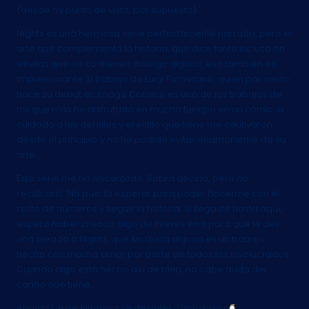
(desde mi punto de vista, por supuesto).
Nights es una hermosa serie perfectamente narrada, pero el
arte que complementa la historia, que dice tanto incluso en
viñetas que no contienen diálogo alguno, eso también es
impresionante. El trabajo de Luigi Formisano, quien por cierto
hace su debut en Image Comics, es uno de los trabajos de
los que más he disfrutado en mucho tiempo en un cómic. El
cuidado a los detalles y el estilo que tiene me cautivaron
desde el principio y no he podido evitar enamorarme de su
arte.
Esta serie me ha encantado. Sobra decirlo, pero no
recalcarlo. No puedo esperar para poder hacerme con el
resto de números y seguir la historia. Si llegaste hasta aquí,
espero haber creado algo de interés en ti para que le des
una ojeada a Nights, que sin duda alguna es un trabajo
hecho con mucho amor por parte de todos los involucrados.
Cuando algo está hecho así de bien, no cabe duda del
cariño que tiene.
Ahora sí, este Pingüino se despide.
Chau chau
.