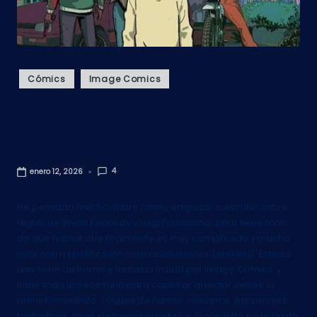
Publicado
Cómics
Image Comics
en
Nights – Horrores que
maravillan
4
enero 12, 2026
He pensado mucho sobre como empezar a escribir sobre
Nights de Wyatt Kennedy y Luigi Formisano, pero tiene tanto
de que hablar que realmente es muy complicado y mucho
más con mi política de cero revelaciones (
spoilers
). Esta es
una serie de horror y fantasía traída por Image Comics, y
tiene todo lo necesario para capturar al lector desde el
primer momento. Toques de humor, romance, personajes
fantásticos, giros de tuerca y misterio. Si con esto no te basta