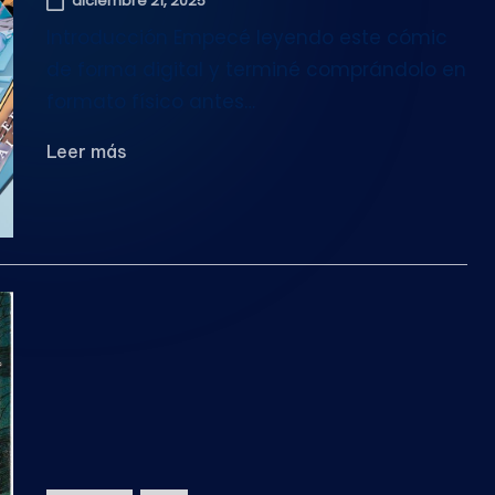
diciembre 21, 2025
Introducción Empecé leyendo este cómic
de forma digital y terminé comprándolo en
formato físico antes…
Leer más