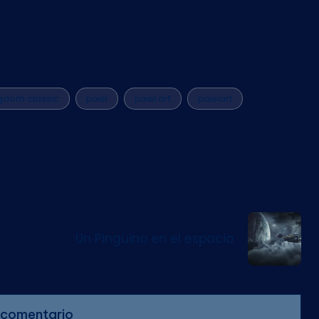
gdom classic
pixel
pixel art
pixelart
Siguiente entrada
Un Pingüino en el espacio
 comentario