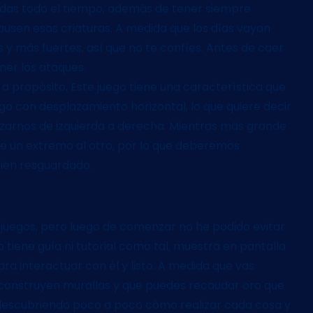
ladas todo el tiempo, además de tener siempre
usen esas criaturas. A medida que los días vayan
 y más fuertes, así que no te confíes. Antes de caer
er los ataques.
 a propósito. Este juego tiene una característica que
ego con desplazamiento horizontal, lo que quiere decir
azarnos de izquierda a derecha. Mientras más grande
de un extremo al otro, por lo que deberemos
ien resguardado.
de juegos, pero luego de comenzar no he podido evitar
 tiene guía ni tutorial como tal, muestra en pantalla
ra interactuar con él y listo. A medida que vas
 construyen murallas y que puedes recaudar oro que
descubriendo poco a poco cómo realizar cada cosa y