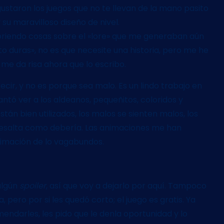
ustaron los juegos que no te llevan de la mano pasito
su maravilloso diseño de nivel.
ubriendo cosas sobre el «lore» que me generaban aún
 duras», no es que necesite una historia, pero me he
me da risa ahora que lo escribo.
ir, y no es porque sea malo. Es un lindo trabajo en
ntó ver a los aldeanos, pequeñitos, coloridos y
stán bien utilizados, los malos se sienten malos, los
 resalta como debería. Las animaciones me han
animación de lo vagabundos.
algún
spoiler
, así que voy a dejarlo por aquí. Tampoco
 pero por si les quedó corto; el juego es gratis. Ya
mendarles, les pido que le denla oportunidad y lo