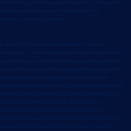
ucción, lo hago con muy poca frecuencia y es muy raro
géneros, sin embargo, tenía guardado en mi
ace poco no lo había tocado.
 el que controlamos al soberano de un reino en
ir edificios y atraer ciudadanos a medida que nuestro
 un costo así como también las mejoras que queramos
 adecuada lo recaudado día a día de nuestro pueblo.
ad de oro podremos recaudar. Pero para poder
as fronteras de nuestro reino y buscarlos en pequeños
aremos como vagabundos, que luego de recibir una
n aldeanos. Además de tener que construir y
dremos que protegerlo de pequeños seres que
 es robarnos todo, para ello intentarán irrumpir en el
s aldeanos y destruyendo todo a su paso. Por esta