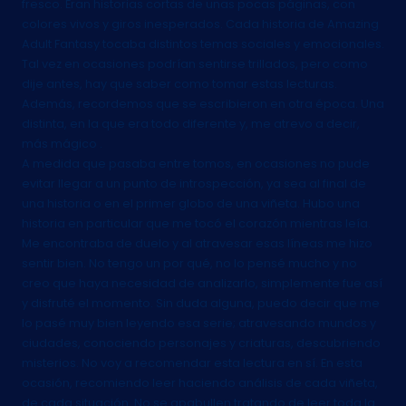
fresco. Eran historias cortas de unas pocas páginas, con
colores vivos y giros inesperados. Cada historia de Amazing
Adult Fantasy tocaba distintos temas sociales y emocionales.
Tal vez en ocasiones podrían sentirse trillados, pero como
dije antes, hay que saber como tomar estas lecturas.
Además, recordemos que se escribieron en otra época. Una
distinta, en la que era todo diferente y, me atrevo a decir,
más mágico .
A medida que pasaba entre tomos, en ocasiones no pude
evitar llegar a un punto de introspección, ya sea al final de
una historia o en el primer globo de una viñeta. Hubo una
historia en particular que me tocó el corazón mientras leía.
Me encontraba de duelo y al atravesar esas líneas me hizo
sentir bien. No tengo un por qué, no lo pensé mucho y no
creo que haya necesidad de analizarlo, simplemente fue así
y disfruté el momento. Sin duda alguna, puedo decir que me
lo pasé muy bien leyendo esa serie; atravesando mundos y
ciudades, conociendo personajes y criaturas, descubriendo
misterios. No voy a recomendar esta lectura en sí. En esta
ocasión, recomiendo leer haciendo análisis de cada viñeta,
de cada situación. No se apabullen tratando de leer toda la