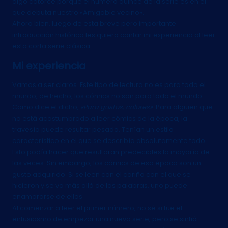
digo catorce porque el número quince de la serie es en el
que debuta nuestro «Amigable vecino».
Ahora bien, luego de esta breve pero importante
introducción histórica les quiero contar mi experiencia al leer
esta corta serie clásica.
Mi experiencia
Vamos a ser claros. Este tipo de lectura no es para todo el
mundo, de hecho, los cómics no son para todo el mundo.
Como dice el dicho,
«Para gustos, colores»
. Para alguien que
no está acostumbrado a leer cómics de la época, la
travesía puede resultar pesada. Tenían un estilo
característico en el que se describía absolutamente todo.
Esto podía hacer que resultaran predecibles la mayoría de
las veces. Sin embargo, los cómics de esa época son un
gusto adquirido. Si se leen con el cariño con el que se
hicieron y se va más allá de las palabras, uno puede
enamorarse de ellos.
Al comenzar a leer el primer número, no sé si fue el
entusiasmo de empezar una nueva serie, pero se sintió