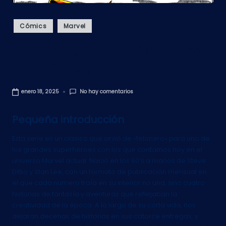
Publicado
Cómics
Marvel
en
Amazing Adult Fantasy
– Opinión
No hay comentarios
enero 18, 2025
Pequeña introducción
Esta serie es un clásico que sirvió de «telonero» para uno de
los grandes superhéroes con los que contamos hoy en el
universo Marvel actual. Nació en los 60’s a manos de Steve
Ditko y Stan Lee, con un formato de publicación mensual en
el que cada número traía en su interior no una, sino cuatro
historias de fantasía y aventuras que reflejaban la
creatividad de la época. A lo largo de su corta vida, nos
dejaron decenas de historias en sus catorce entregas, y