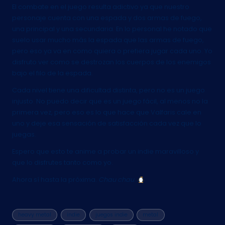
El combate en el juego resulta adictivo ya que nuestro
personaje cuenta con una espada y dos armas de fuego,
una principal y una secundaria. En lo personal he notado que
suelo usar mucho más la espada que las armas de fuego,
pero eso ya va en como quiera o prefiera jugar cada uno. Yo
disfruto ver como se destrozan los cuerpos de los enemigos
bajo el filo de la espada.
Cada nivel tiene una dificultad distinta, pero no es un juego
injusto. No puedo decir que es un juego fácil, al menos no la
primera vez, pero eso es lo que hace que Valfaris cale en
uno y deje esa sensación de satisfacción cada vez que lo
juegas.
Espero que esto te anime a probar un indie maravilloso y
que lo disfrutes tanto como yo.
Ahora sí hasta la próxima.
Chau chau
.
Etiquetas:
heavy metal
indie
juegos indie
metal