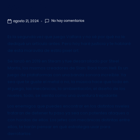
Valfaris
No hay comentarios
agosto 21, 2024
Es la segunda vez que juego Valfaris y no sé por qué no le
dediqué un artículo antes. Pero hoy haré justicia y te hablaré
de esta maravilla de estilo pixel art.
Se lanzó en 2019 en Steam y fue desarrollado por Steel
Mantis, los mismos creadores de Slain: Back from Hell. Es un
juego de plataformas con una banda sonora increíble. Ya
sea que te guste el metal o no, la música hace que todo en
el juego, las mecánicas, la ambientación, el diseño de los
niveles, todo, se sienta como una aventura trepidante.
Los enemigos que puedes encontrar en los distintos niveles
trataran de detener tu paso ya sea con potentes ataques o
con hordas de ellos. Los jefes con mecánicas distintas entre
ellos, te harán pensar en qué estrategia usar para
derrotarlos.