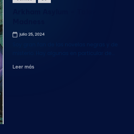
en
Arkham Asylum – Tales of
Madness
julio 25, 2024
Soy gran fan de las novelas negras y de
misterio. Hay algunas en particular de…
Leer más